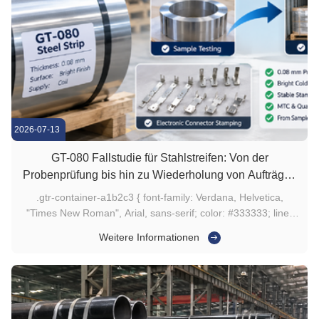
2026-07-13
GT-080 Fallstudie für Stahlstreifen: Von der
Probenprüfung bis hin zu Wiederholung von Aufträgen
eines malaysischen Kunden
.gtr-container-a1b2c3 { font-family: Verdana, Helvetica,
"Times New Roman", Arial, sans-serif; color: #333333; line-
height: 1.6; padding: 20px; max-width: 100%; box-sizing:
Weitere Informationen
border-box; } .gtr-container-a1b2c3 .gtr-heading-2 { font-size:
18px; font-weight: bold; color: #273C75; margin-top: 2em; ...