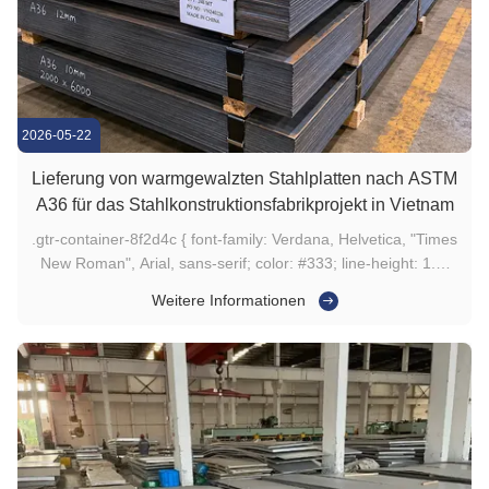
2026-05-22
Lieferung von warmgewalzten Stahlplatten nach ASTM
A36 für das Stahlkonstruktionsfabrikprojekt in Vietnam
.gtr-container-8f2d4c { font-family: Verdana, Helvetica, "Times
New Roman", Arial, sans-serif; color: #333; line-height: 1.6;
padding: 15px; max-width: 100%; box-sizing: border-box; }
Weitere Informationen
.gtr-container-8f2d4c .gtr-heading-main { font-size: 18px;
font-weight: bold; color: #273C75; margin-top: 25px; ...