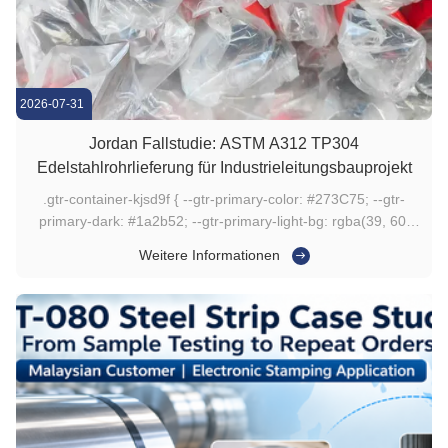
2026-07-31
Jordan Fallstudie: ASTM A312 TP304
Edelstahlrohrlieferung für Industrieleitungsbauprojekt
.gtr-container-kjsd9f { --gtr-primary-color: #273C75; --gtr-
primary-dark: #1a2b52; --gtr-primary-light-bg: rgba(39, 60,
117, 0.05); --gtr-border-color: #e0e0e0; --gtr-text-color: #333;
Weitere Informationen
--gtr-heading-color: #222; --gtr-table-border-color: #a0a0a0; -
-gtr-table-header-bg: var(--gtr-primary-light-bg); -...