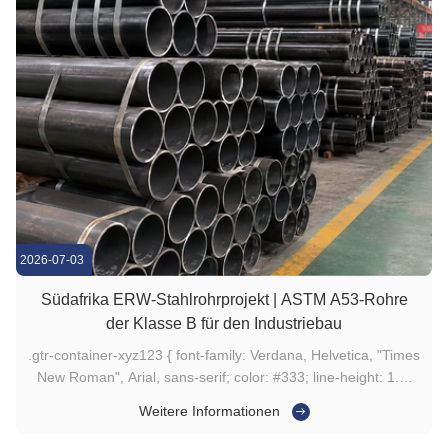
2026-07-03
Südafrika ERW-Stahlrohrprojekt | ASTM A53-Rohre
der Klasse B für den Industriebau
.gtr-container-xyz123 { font-family: Verdana, Helvetica, "Times
New Roman", Arial, sans-serif; color: #333; line-height: 1.6;
padding: 20px; max-width: 960px; margin: 0 auto; box-sizing:
Weitere Informationen
border-box; } .gtr-container-xyz123 p { font-size: 14px;
margin-bottom: 1em; text-align: left !important; } .gtr...