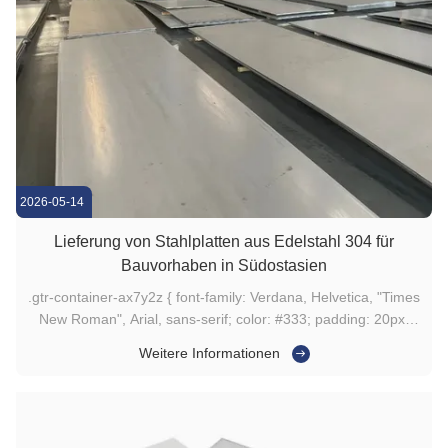
2026-05-14
Lieferung von Stahlplatten aus Edelstahl 304 für
Bauvorhaben in Südostasien
.gtr-container-ax7y2z { font-family: Verdana, Helvetica, "Times
New Roman", Arial, sans-serif; color: #333; padding: 20px;
line-height: 1.6; font-size: 14px; max-width: 100%; box-sizing:
Weitere Informationen
border-box; } .gtr-container-ax7y2z .gtr-content { margin-
bottom: 30px; } .gtr-container-ax7y2z .gtr-heading-2 { ...