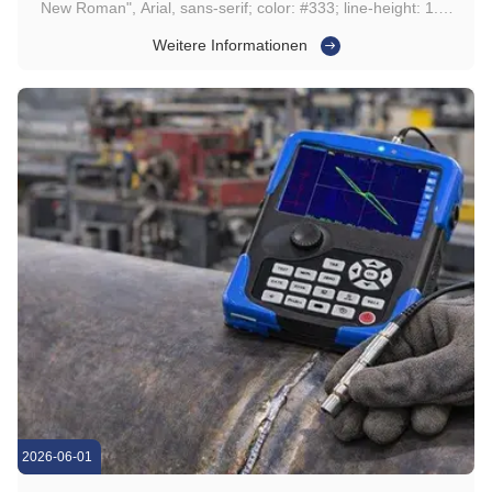
New Roman", Arial, sans-serif; color: #333; line-height: 1.6;
padding: 15px; max-width: 100%; box-sizing: border-box; }
Weitere Informationen
.gtr-container-7f8e9d p { font-size: 14px; margin-bottom:
1em; text-align: left; } .gtr-container-7f8e9d strong { ...
2026-06-01