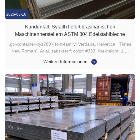
2026-03-16
Kundenfall: Sylaith liefert brasilianischen
Maschinenherstellern ASTM 304 Edelstahlbleche
.gtr-container-xyz789 { font-family: Verdana, Helvetica, "Times
New Roman", Arial, sans-serif; color: #333; line-height: 1.6;
padding: 15px; max-width: 100%; box-sizing: border-box; }
Weitere Informationen
.gtr-container-xyz789 p { margin: 16px 0; text-align: left; font-
size: 14px; } .gtr-container-xyz789 strong { font...