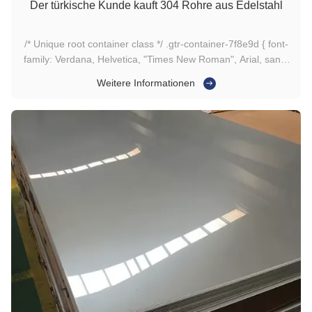
Der türkische Kunde kauft 304 Rohre aus Edelstahl
/* Unique root container class */ .gtr-container-7f8e9d { font-
family: Verdana, Helvetica, "Times New Roman", Arial, sans-
serif; color: #333; line-height: 1.6; padding: 16px; box-sizing:
Weitere Informationen
border-box; max-width: 100%; overflow-x: hidden; } /*
Headings */ .gtr-container-7f8e9d .gtr-heading-2 { font...